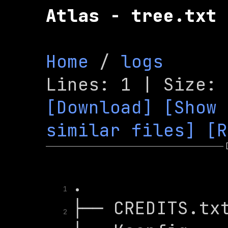
Atlas - tree.txt
Home
 / 
logs
[Download]
[Show 
similar files]
[R
1
2